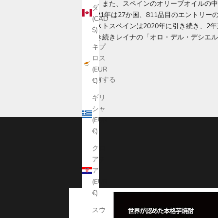
賞、また、スペインのオリーブオイルの中
ダ
2021年は27か国、811品目のエントリ
(CAD
ベストスペインは2020年に引き続き、2
$)
引き続きレイナの「オロ・デル・デシエル
キプ
ロス
(EUR
共有する
€)
ギリ
シャ
(EUR
€)
クロ
アチ
ア
(EUR
€)
スウ