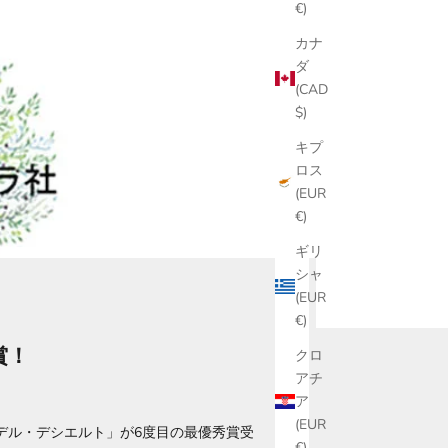
€)
カナ
ダ
(CAD
$)
キプ
ロス
(EUR
€)
ギリ
シャ
(EUR
€)
賞！
クロ
アチ
ア
(EUR
・デル・デシエルト」が6度目の最優秀賞受
€)