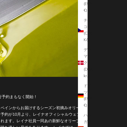
(EUR
€)
チェ
コ
(CZK
Kč)
デン
マー
ク
(DKK
kr.)
ドイ
ツ
先行予約まもなく開始！
(EUR
€)
スペインからお届けするシーズン初摘みオリーブ
先行予約が10月より、レイナオフィシャルウェブサ
ハン
されます。レイナ社員一同あの新鮮なオリーブオ
ガリ