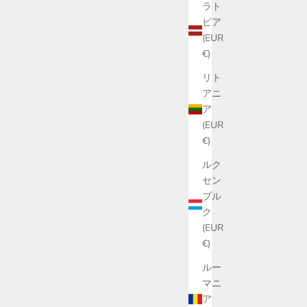
ラト
ビア
(EUR
€)
リト
アニ
ア
(EUR
€)
ルク
セン
ブル
ク
(EUR
€)
ルー
マニ
ア