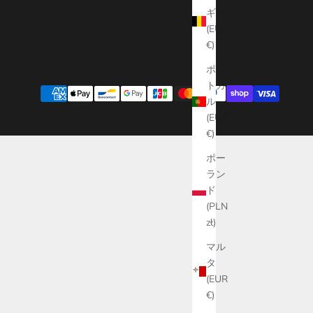
ギー
(EUR
€)
ポル
トガ
ル
(EUR
€)
ポー
ラン
ド
(PLN
zł)
マル
タ
(EUR
€)