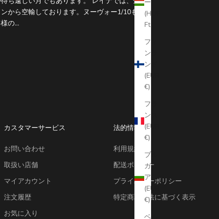
待ち遠しい月でもあります。 レイナでは、全て
ー
ンから空輸しております。ヌーヴォー1/10も空
(HUF
の...
Ft)
フィ
ンラ
ンド
(EUR
€)
フラ
ンス
(EUR
カスタマーサービス
法的情報
€)
お問い合わせ
利用規約
ブル
取扱い店舗
配送ポリシー
ガリ
ア
マイアカウント
プライバシーポリシー
(EUR
注文履歴
特定商取引法に基づく表示
€)
お気に入り
ベル