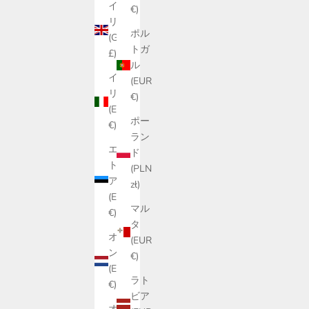
イギ
€)
リス
ポル
(GBP
トガ
£)
ル
イタ
(EUR
リア
€)
(EUR
ポー
€)
ラン
エス
ド
トニ
(PLN
ア
zł)
(EUR
マル
€)
タ
オラ
(EUR
ンダ
€)
(EUR
ラト
€)
ビア
オー