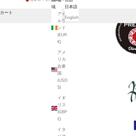
域
日本語
カート
アイ
English
ルラ
ンド
(EUR
€)
アメ
リカ
合衆
国
(USD
$)
イギ
リス
(GBP
£)
イタ