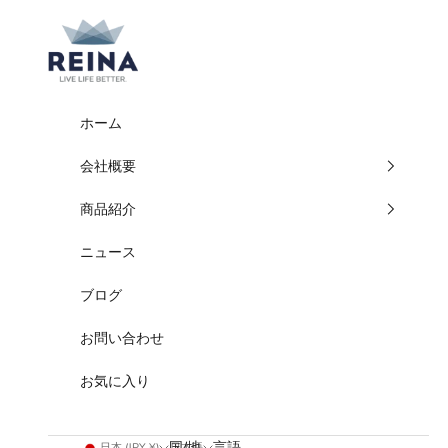
コンテンツへスキップ
REINA
ホーム
会社概要
商品紹介
ニュース
ブログ
お問い合わせ
お気に入り
国/地
言語
日本 (JPY ¥)
日本語