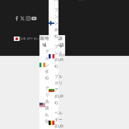
フィ
ンラ
ンド
(EUR
€)
国/地
言語
日本 (JPY ¥)
日本語
域
日本語
フラ
アイ
ンス
English
ルラ
(EUR
ンド
€)
(EUR
ブル
€)
ガリ
アメ
ア
リカ
(EUR
合衆
€)
国
ベル
(USD
ギー
$)
(EUR