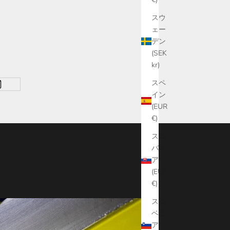
スウ
ェー
デン
(SEK
kr)
スペ
イン
(EUR
€)
スロ
バキ
ア
(EUR
€)
スロ
ベニ
ア