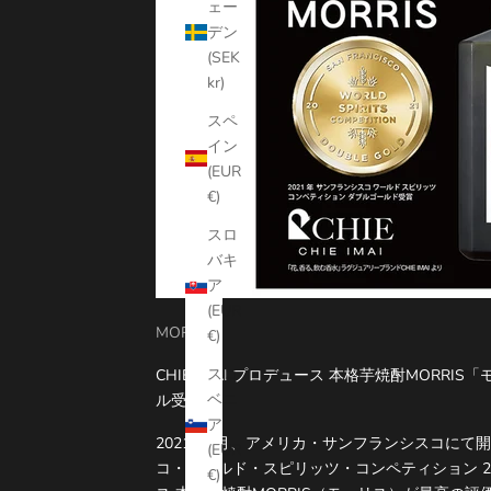
ェー
デン
(SEK
kr)
スペ
イン
(EUR
€)
スロ
バキ
ア
(EUR
MORRIS
€)
スロ
CHIE IMAI プロデュース 本格芋焼酎MORR
ベニ
ル受賞！
ア
2021年4月、アメリカ・サンフランシスコにて
(EUR
コ・ワールド・スピリッツ・コンペティション 2021
€)