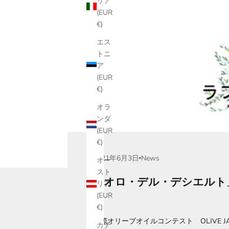
リア
(EUR
€)
エス
トニ
ア
(EUR
€)
オラ
ンダ
(EUR
€)
2021年6月3日
News
オー
スト
「オロ・デル・デシエルト」OL
リア
(EUR
€)
国際オリーブオイルコンテスト OLIVE
カナ