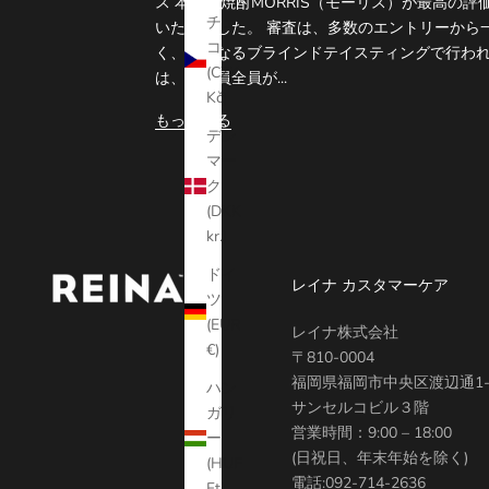
ス 本格芋焼酎MORRIS（モーリス）が最高の
チェ
いたしました。 審査は、多数のエントリーから
コ
く、完全なるブラインドテイスティングで行われ
(CZK
は、審査員全員が...
Kč)
もっと見る
デン
マー
ク
(DKK
kr.)
ドイ
レイナ カスタマーケア
ツ
(EUR
レイナ株式会社
€)
〒810-0004
福岡県福岡市中央区渡辺通1-1
ハン
サンセルコビル３階
ガリ
営業時間：9:00 – 18:00
ー
(日祝日、年末年始を除く)
(HUF
電話:
092-714-2636
Ft)