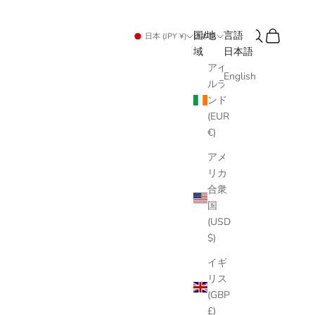
検索
カート
国/地
言語
日本 (JPY ¥)
日本語
域
日本語
アイ
English
ルラ
ンド
(EUR
€)
アメ
リカ
合衆
国
(USD
$)
イギ
リス
(GBP
£)