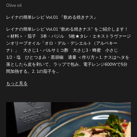
Olive oil
レイナの簡単レシピ Vol.01 『飲める焼きナス』
レイナの簡単レシピ Vol.01 “飲める焼きナス” をご紹介します！
＜材料＞・茄子 3本・バジル 5枚★タレ・エキストラヴァージ
ンオリーブオイル「オロ・デル・デシエルト（アルベキー
ナ）」 大さじ1・バルサミコ酢 大さじ3・蜂蜜 小さじ
1/2・塩 ひとつまみ・黒胡椒 適量 ＜作り方＞1. ナスはヘタを
落としたら皮を剥いて、ラップで包み、電子レンジ600Wで5分
間加熱する。2. 1の茄子を...
もっと見る