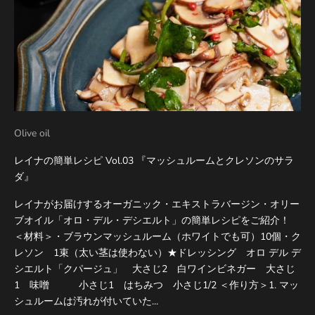
Olive oil
レイナの簡単レシピ Vol.03 『マッシュルームとクレソンのサラ
ダ』
レイナがお届けするオーガニック・エキストラバージン・オリー
ブオイル「オロ・デル・デシエルト」の簡単レシピをご紹介！
＜材料＞・ブラウンマッシュルーム（ホワイトでも可）10個・ク
レソン 1束（太い茎は使わない）★ドレッシング オロ デル デ
シエルト「クパージュ」 大さじ2 白ワインビネガー 大さじ
1 味噌󠄀 小さじ1 はちみつ 小さじ1/2 ＜作り方＞1. マッ
シュルームは汚れが付いていた...