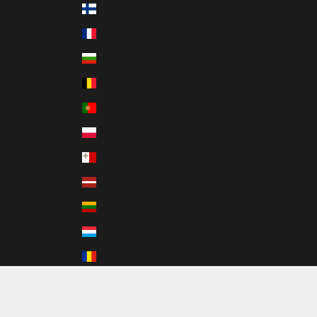
フィンランド (EUR €)
フランス (EUR €)
ブルガリア (EUR €)
ベルギー (EUR €)
ポルトガル (EUR €)
ポーランド (PLN zł)
マルタ (EUR €)
ラトビア (EUR €)
リトアニア (EUR €)
ルクセンブルク (EUR €)
ルーマニア (RON Lei)
日本 (JPY ¥)
© 2026 - REINA Powered by Shopify