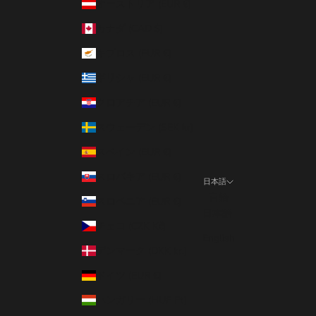
オーストリア (EUR €)
カナダ (CAD $)
キプロス (EUR €)
ギリシャ (EUR €)
クロアチア (EUR €)
スウェーデン (SEK kr)
スペイン (EUR €)
スロバキア (EUR €)
日本語
言語
スロベニア (EUR €)
日本語
チェコ (CZK Kč)
English
デンマーク (DKK kr.)
ドイツ (EUR €)
ハンガリー (HUF Ft)