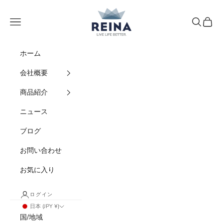
コンテンツへスキップ
REINA
メニュー
検索
カート
ホーム
会社概要
商品紹介
ニュース
ブログ
お問い合わせ
お気に入り
ログイン
日本 (JPY ¥)
国/地域