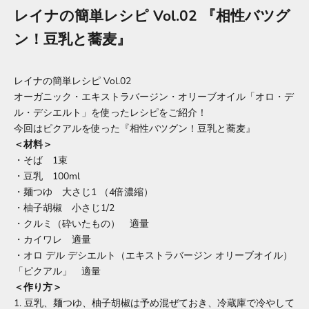
レイナの簡単レシピ Vol.02 『相性バツグ
ン！豆乳と蕎麦』
レイナの簡単レシピ Vol.02
オーガニック・エキストラバージン・オリーブオイル「オロ・デ
ル・デシエルト」を使ったレシピをご紹介！
今回はピクアルを使った『相性バツグン！豆乳と蕎麦』
＜材料＞
・そば 1束
・豆乳 100ml
・麺つゆ 大さじ1 （4倍濃縮）
・柚子胡椒 小さじ1/2
・クルミ（砕いたもの） 適量
・カイワレ 適量
・オロ デル デシエルト（エキストラバージン オリーブオイル）
「ピクアル」 適量
＜作り方＞
1. 豆乳、麺つゆ、柚子胡椒は予め混ぜておき、冷蔵庫で冷やして