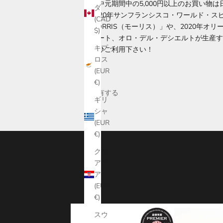
お中元期間中の5,000円以上のお買い物は
ダ
2020年サンフランシスコ・ワールド・ス
(CAD
MORRIS（モーリス）」や、2020年
$)
テート、オロ・デル・デシエルトが生産す
キプ
ぜひご利用下さい！
ロス
(EUR
€)
共有する
ギリ
シャ
(EUR
€)
クロ
アチ
ア
(EUR
€)
スウ