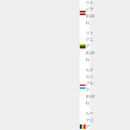
ラト
ビア
(EUR
€)
リト
アニ
ア
(EUR
€)
ルク
セン
ブル
ク
(EUR
€)
ルー
マニ
ア