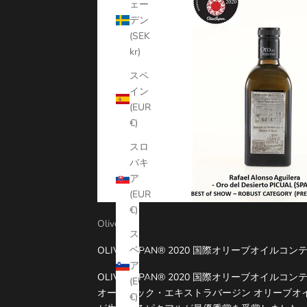
ェー
デン
(SEK
kr)
スペ
イン
(EUR
€)
スロ
バキ
ア
(EUR
€)
Olive oil
スロ
ベニ
OLIVE JAPAN® 2020 国際オリーブオイルコ
ア
OLIVE JAPAN® 2020 国際オリーブオイ
(EUR
オーガニック・エキストラバージン オリーブオ
€)