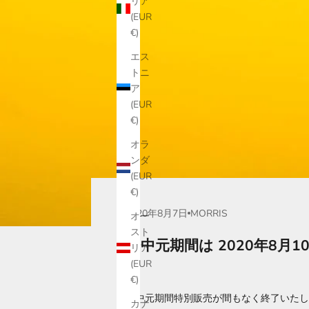
リア
(EUR
€)
エス
トニ
ア
(EUR
€)
オラ
ンダ
(EUR
€)
2020年8月7日
MORRIS
オー
スト
お中元期間は 2020年8月1
リア
(EUR
€)
お中元期間特別販売が間もなく終了いたし
カナ