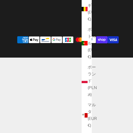
ギー
(EUR
€)
ポル
トガ
ル
(EUR
€)
ポー
ラン
ド
(PLN
zł)
マル
タ
(EUR
€)