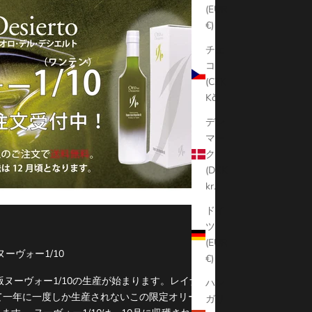
(EUR
€)
チェ
コ
(CZK
Kč)
デン
マー
ク
(DKK
kr.)
ドイ
ツ
(EUR
ヌーヴォー1/10
€)
版ヌーヴォー1/10の生産が始まります。レイナで
ハン
て一年に一度しか生産されないこの限定オリーブ
ガリ