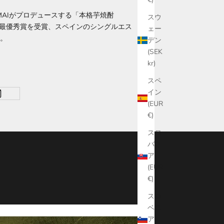
MAIがプロデュースする「本格芋焼酎
スウ
退け最優秀賞を受賞、スペインのシングルエス
ェー
。
デン
(SEK
kr)
スペ
イン
(EUR
€)
スロ
バキ
ア
(EUR
€)
スロ
ベニ
ア