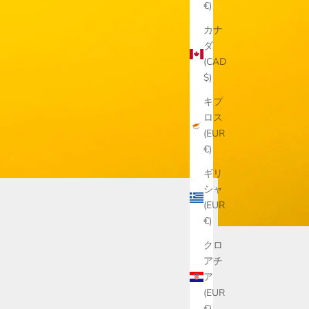
€)
カナ
ダ
(CAD
$)
キプ
ロス
(EUR
€)
ギリ
シャ
(EUR
€)
クロ
アチ
ア
(EUR
€)