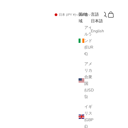
検索
カート
国/地
言語
日本 (JPY ¥)
日本語
域
日本語
アイ
English
ルラ
ンド
(EUR
€)
アメ
リカ
合衆
国
(USD
$)
イギ
リス
(GBP
£)