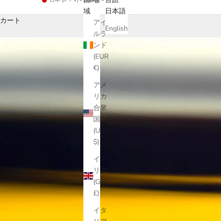
域
日本語
カート
アイ
English
ルラ
ンド
(EUR
€)
アメ
リカ
合衆
国
(USD
$)
イギ
リス
(GBP
£)
イタ