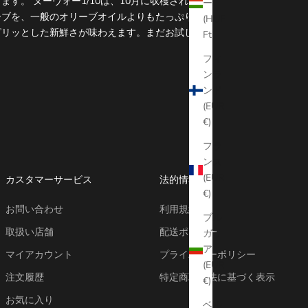
す。 ヌーヴォー1/10は、10月に収穫される緑
ー
ーブを、一般のオリーブオイルよりもたっぷり使
(HUF
ピリッとした新鮮さが味わえます。まだお試しで
Ft)
フィ
ンラ
ンド
(EUR
€)
フラ
ンス
(EUR
カスタマーサービス
法的情報
€)
お問い合わせ
利用規約
ブル
取扱い店舗
配送ポリシー
ガリ
ア
マイアカウント
プライバシーポリシー
(EUR
注文履歴
特定商取引法に基づく表示
€)
お気に入り
ベル