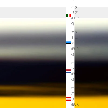
イタ
リア
(EUR
€)
エス
トニ
ア
(EUR
€)
オラ
ンダ
(EUR
€)
オー
スト
リア
(EUR