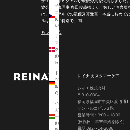
が生産するピクアルが最優秀賞を受賞しました。
チェ
協会の代表理事 多田俊哉様より、嬉しいお言葉
コ
は、ピクアルでの最優秀賞受賞、本当におめで
(CZK
ルは本当に特別で、間...
Kč)
もっと見る
デン
マー
ク
(DKK
kr.)
ドイ
レイナ カスタマーケア
ツ
(EUR
レイナ株式会社
€)
〒810-0004
福岡県福岡市中央区渡辺通1-1
ハン
サンセルコビル３階
ガリ
営業時間：9:00 – 18:00
ー
(日祝日、年末年始を除く)
(HUF
電話:
092-714-2636
Ft)