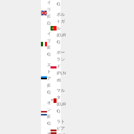
イギ
€)
リス
ポル
(GBP
トガ
£)
ル
イタ
(EUR
リア
€)
(EUR
ポー
€)
ラン
エス
ド
トニ
(PLN
ア
zł)
(EUR
マル
€)
タ
オラ
(EUR
ンダ
€)
(EUR
ラト
€)
ビア
オー