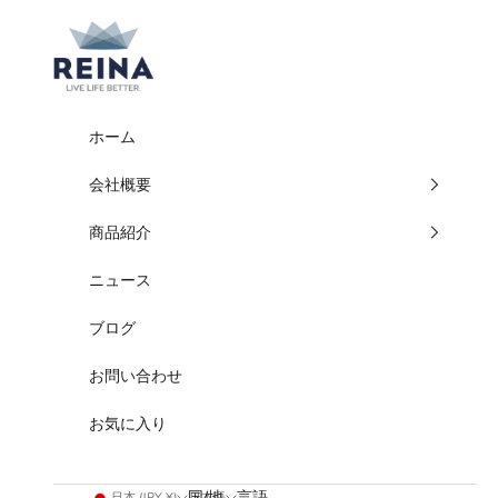
コンテンツへスキップ
REINA
ホーム
会社概要
商品紹介
ニュース
ブログ
お問い合わせ
お気に入り
国/地
言語
日本 (JPY ¥)
日本語