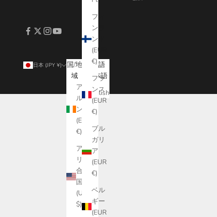
フィ
ンラ
ンド
(EUR
€)
国/地
言語
日本 (JPY ¥)
日本語
域
日本語
フラ
アイ
ンス
English
ルラ
(EUR
ンド
€)
(EUR
ブル
€)
ガリ
アメ
ア
リカ
(EUR
合衆
€)
国
ベル
(USD
ギー
$)
(EUR