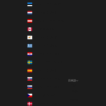
エストニア (EUR €)
オランダ (EUR €)
オーストリア (EUR €)
カナダ (CAD $)
キプロス (EUR €)
ギリシャ (EUR €)
クロアチア (EUR €)
スウェーデン (SEK kr)
スペイン (EUR €)
スロバキア (EUR €)
日本語
言語
スロベニア (EUR €)
日本語
チェコ (CZK Kč)
English
デンマーク (DKK kr.)