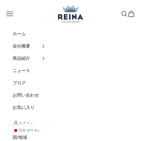
コンテンツへスキップ
REINA
メニュー
検索
カート
ホーム
会社概要
商品紹介
ニュース
ブログ
お問い合わせ
お気に入り
ログイン
日本 (JPY ¥)
国/地域