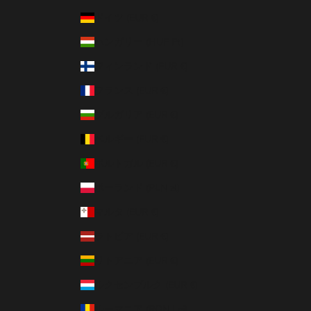
ドイツ (EUR €)
ハンガリー (HUF Ft)
フィンランド (EUR €)
フランス (EUR €)
ブルガリア (EUR €)
ベルギー (EUR €)
ポルトガル (EUR €)
ポーランド (PLN zł)
マルタ (EUR €)
ラトビア (EUR €)
リトアニア (EUR €)
ルクセンブルク (EUR €)
ルーマニア (RON Lei)