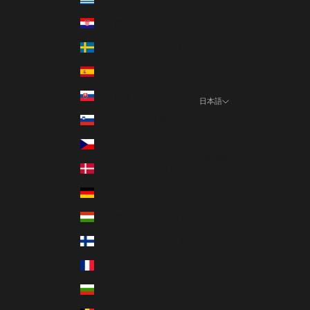
クロアチア (EUR €)
スウェーデン (SEK kr)
スペイン (EUR €)
スロバキア (EUR €)
日本語
言語
スロベニア (EUR €)
日本語
チェコ (CZK Kč)
English
デンマーク (DKK kr.)
ドイツ (EUR €)
ハンガリー (HUF Ft)
フィンランド (EUR €)
フランス (EUR €)
ブルガリア (EUR €)