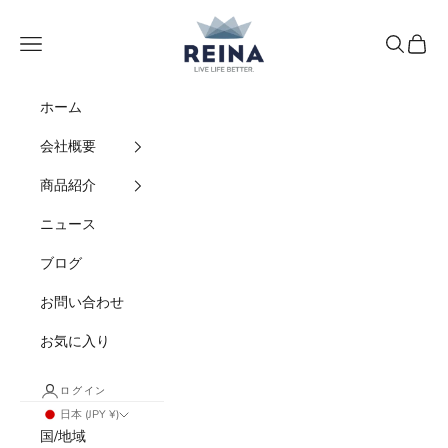
コンテンツへスキップ
REINA
メニュー
検索
カート
ホーム
会社概要
商品紹介
ニュース
ブログ
お問い合わせ
お気に入り
ログイン
日本 (JPY ¥)
国/地域