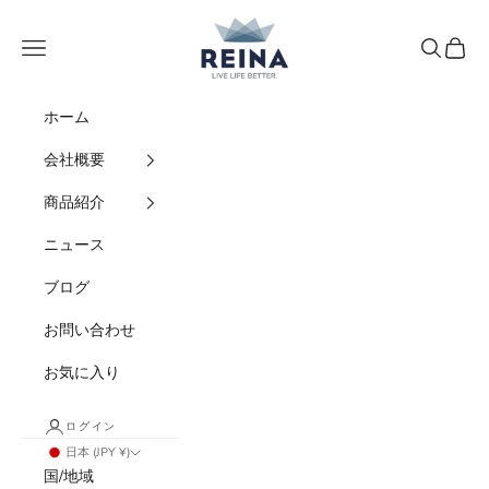
コンテンツへスキップ
REINA
メニュー
検索
カート
ホーム
会社概要
商品紹介
ニュース
ブログ
お問い合わせ
お気に入り
ログイン
日本 (JPY ¥)
国/地域