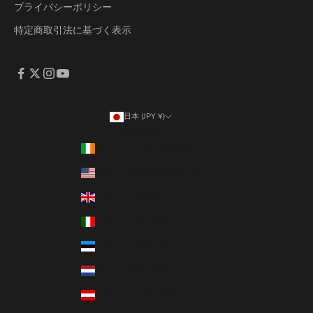
プライバシーポリシー
特定商取引法に基づく表示
日本 (JPY ¥)
国/地域
アイルランド (EUR €)
アメリカ合衆国 (USD $)
イギリス (GBP £)
イタリア (EUR €)
エストニア (EUR €)
オランダ (EUR €)
オーストリア (EUR €)