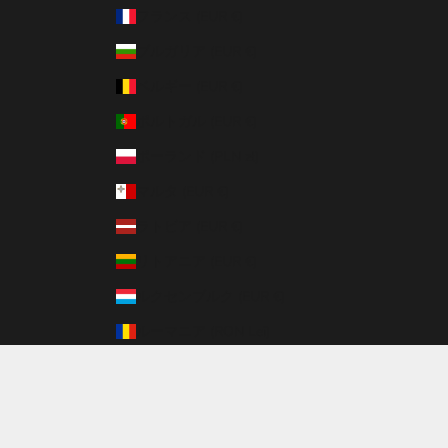
フランス (EUR €)
ブルガリア (EUR €)
ベルギー (EUR €)
ポルトガル (EUR €)
ポーランド (PLN zł)
マルタ (EUR €)
ラトビア (EUR €)
リトアニア (EUR €)
ルクセンブルク (EUR €)
ルーマニア (RON Lei)
日本 (JPY ¥)
© 2026 - REINA Powered by Shopify