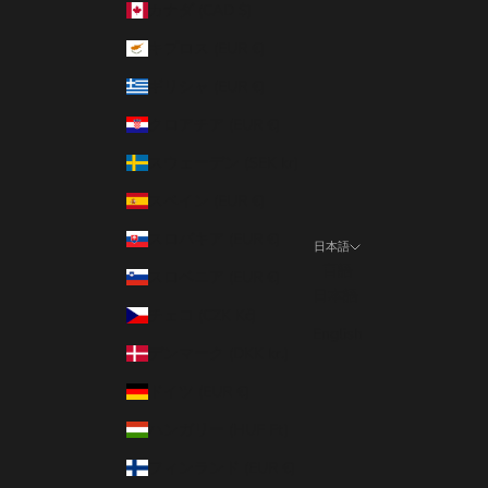
カナダ (CAD $)
キプロス (EUR €)
ギリシャ (EUR €)
クロアチア (EUR €)
スウェーデン (SEK kr)
スペイン (EUR €)
スロバキア (EUR €)
日本語
言語
スロベニア (EUR €)
日本語
チェコ (CZK Kč)
English
デンマーク (DKK kr.)
ドイツ (EUR €)
ハンガリー (HUF Ft)
フィンランド (EUR €)