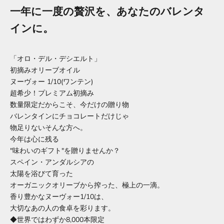
一年に一度の贅沢を、あなたのバレンタ
インに。
「オロ・デル・デシエルト」
初摘みオリーブオイル
ヌーヴォー 1/10(ワンテン)
超希少！プレミアム初摘み
数量限定だからこそ、今だけの贈り物
バレンタインにチョコレートだけじゃ
物足りないそんな方へ。
今年は心に残る
"味わいのギフト"を贈りませんか？
スペイン・アンダルシアの
太陽を浴びて育った
オーガニックオリーブから搾った、極上の一滴。
香り豊かなヌーヴォー1/10は、
大切なあの人の食卓を彩ります。
◆世界ではわずか8,000本限定