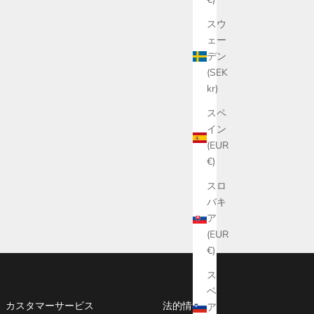
スウ
ェー
デン
(SEK
kr)
スペ
イン
粧箱付】オー
【500MLサイズ3種組合せ/化粧箱】 オーガ
(EUR
ン・オリーブ
ニック・エキストラ バージン・オリーブオ
€)
エルト」
イル 「オロ・デル・デシエルト」
セール価格
¥24,200
スロ
バキ
ア
(EUR
€)
スロ
ベニ
カスタマーサービス
法的情報
ア