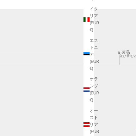
イタ
リア
(EUR
€)
エス
トニ
8 製品
ア
並び替え
(EUR
€)
オラ
ンダ
(EUR
€)
オー
スト
リア
(EUR