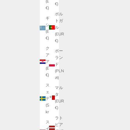
(EUR
€)
€)
ポル
ギリ
トガ
シャ
ル
(EUR
(EUR
€)
€)
クロ
ポー
アチ
ラン
ア
ド
(EUR
(PLN
€)
zł)
スウ
マル
ェー
タ
デン
(EUR
(SEK
€)
kr)
ラト
スペ
ビア
イン