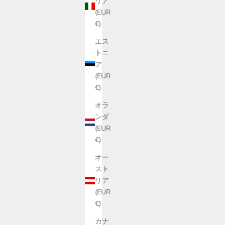
リア
(EUR
€)
エス
トニ
ア
(EUR
限定！ラグジュアリーブランドが演出する
ちょっと贅
€)
『花、香る、飲む香水』MORRIS（モーリ
ーブランド
ス） 25度＆27度のセット
水
オラ
セール価格
¥11,100
ンダ
(EUR
€)
オー
スト
リア
(EUR
€)
カナ