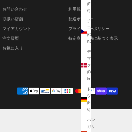
(EUR
お問い合わせ
利用規約
€)
取扱い店舗
配送ポリシー
チェ
コ
マイアカウント
プライバシーポリシー
(CZK
注文履歴
特定商取引法に基づく表示
Kč)
お気に入り
デン
マー
ク
(DKK
kr.)
ドイ
ツ
(EUR
€)
ハン
ガリ