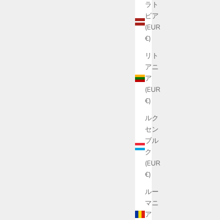
ラト
ビア
(EUR
€)
リト
アニ
ア
(EUR
€)
ルク
セン
ブル
ク
(EUR
€)
ルー
マニ
ア