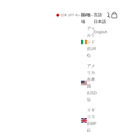
検索
カート
国/地
言語
日本 (JPY ¥)
日本語
域
日本語
アイ
English
ルラ
ンド
(EUR
€)
アメ
リカ
合衆
国
(USD
$)
イギ
リス
(GBP
£)