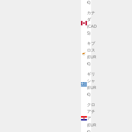
€)
カナ
ダ
(CAD
$)
キプ
×2本】オー
【100MLサイズ3種組合せ/化粧箱付】オー
ロス
ン・オリーブ
ガニック・エキストラバージン・オリーブ
(EUR
エルト」
オイル「オロ・デル・デシエルト」
€)
セール価格
¥7,100
ギリ
シャ
(EUR
€)
クロ
アチ
ア
(EUR
€)