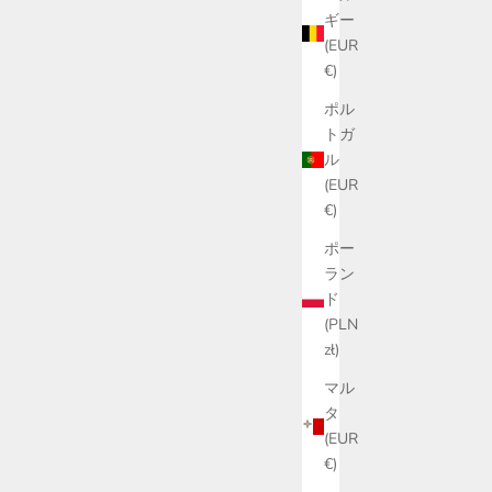
ギー
(EUR
€)
ポル
トガ
ル
(EUR
€)
ポー
ラン
ド
(PLN
zł)
マル
タ
(EUR
€)