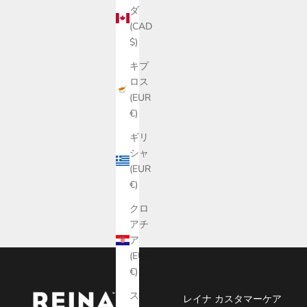
ダ
(CAD
$)
キプ
ロス
(EUR
€)
【250MLサイズ2本/化粧箱付】オーガニッ
【オリーブ
ギリ
ク・エキストラバージン・オリーブオイル
2本セット
シャ
「オロ・デル・デシエルト」
ジン・オリ
(EUR
セール価格
¥9,100
€)
クロ
アチ
ア
(EUR
€)
スウ
レイナ カスタマーケア