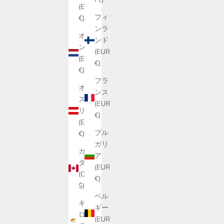
(EUR
フィ
€)
ンラ
オラ
ンド
ンダ
(EUR
(EUR
€)
€)
フラ
オー
ンス
スト
(EUR
リア
€)
(EUR
ブル
€)
ガリ
カナ
ア
ダ
(EUR
(CAD
€)
$)
ベル
キプ
ギー
ロス
(EUR