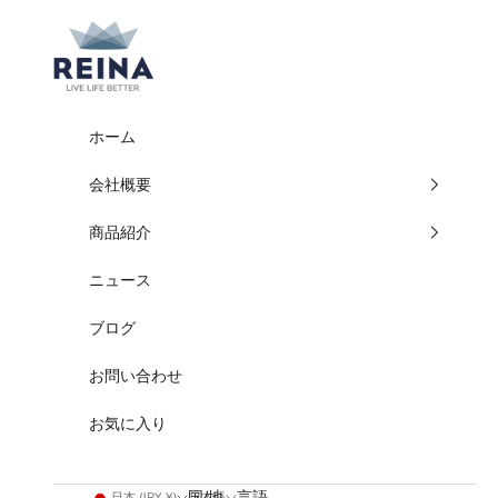
コンテンツへスキップ
REINA
ホーム
会社概要
商品紹介
ニュース
ブログ
お問い合わせ
お気に入り
国/地
言語
日本 (JPY ¥)
日本語