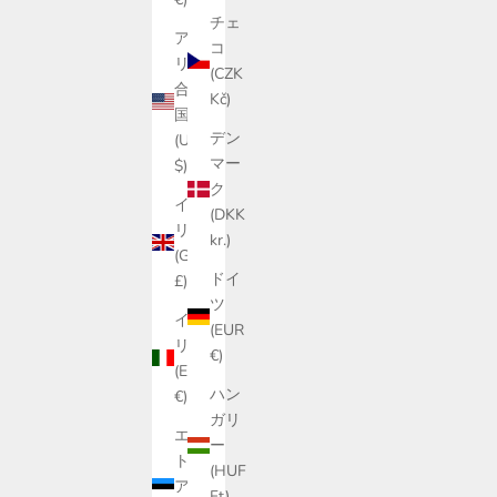
チェ
アメ
コ
リカ
(CZK
合衆
Kč)
国
デン
(USD
マー
$)
ク
イギ
(DKK
リス
kr.)
(GBP
ドイ
£)
ツ
イタ
(EUR
リア
€)
(EUR
ハン
€)
ガリ
エス
ー
トニ
(HUF
ア
Ft)