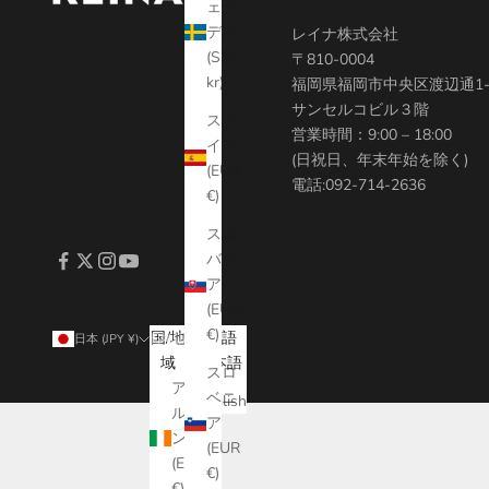
ェー
デン
レイナ株式会社
(SEK
〒810-0004
kr)
福岡県福岡市中央区渡辺通1-1
サンセルコビル３階
スペ
営業時間：9:00 – 18:00
イン
(日祝日、年末年始を除く)
(EUR
電話:
092-714-2636
€)
スロ
バキ
ア
(EUR
€)
国/地
言語
日本 (JPY ¥)
日本語
域
日本語
スロ
アイ
ベニ
English
ルラ
ア
ンド
(EUR
(EUR
€)
€)