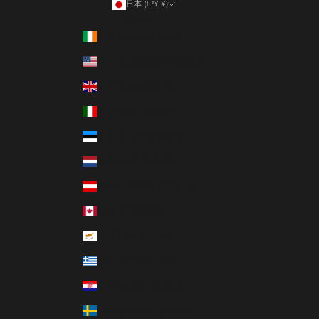
日本 (JPY ¥)
国/地域
アイルランド (EUR €)
アメリカ合衆国 (USD $)
イギリス (GBP £)
イタリア (EUR €)
エストニア (EUR €)
オランダ (EUR €)
オーストリア (EUR €)
カナダ (CAD $)
キプロス (EUR €)
ギリシャ (EUR €)
クロアチア (EUR €)
スウェーデン (SEK kr)