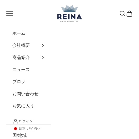
コンテンツへスキップ
REINA
メニュー
検索
カート
ホーム
会社概要
商品紹介
ニュース
ブログ
お問い合わせ
お気に入り
ログイン
日本 (JPY ¥)
国/地域