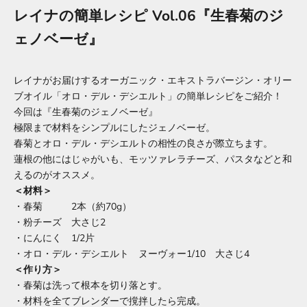
レイナの簡単レシピ Vol.06『生春菊のジ
ェノベーゼ』
レイナがお届けするオーガニック・エキストラバージン・オリー
ブオイル「オロ・デル・デシエルト」の簡単レシピをご紹介！
今回は『生春菊のジェノベーゼ』
極限まで材料をシンプルにしたジェノベーゼ。
春菊とオロ・デル・デシエルトの相性の良さが際立ちます。
蓮根の他にはじゃがいも、モッツァレラチーズ、パスタなどと和
えるのがオススメ。
＜材料＞
・春菊 2本（約70g）
・粉チーズ 大さじ2
・にんにく 1/2片
・オロ・デル・デシエルト ヌーヴォー1/10 大さじ4
＜作り方＞
・春菊は洗って根本を切り落とす。
・材料を全てブレンダーで撹拌したら完成。