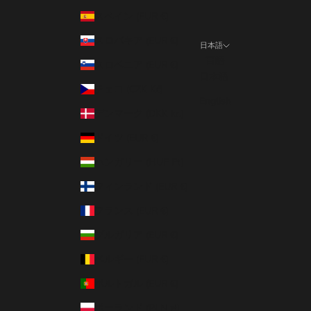
スペイン (EUR €)
スロバキア (EUR €)
日本語
言語
スロベニア (EUR €)
日本語
チェコ (CZK Kč)
English
デンマーク (DKK kr.)
ドイツ (EUR €)
ハンガリー (HUF Ft)
フィンランド (EUR €)
フランス (EUR €)
ブルガリア (EUR €)
ベルギー (EUR €)
ポルトガル (EUR €)
ポーランド (PLN zł)