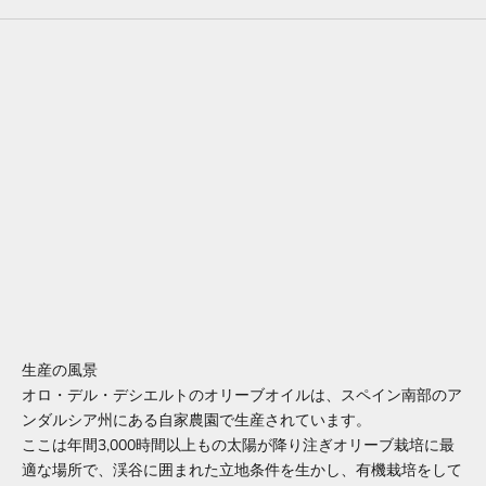
生産の風景
オロ・デル・デシエルトのオリーブオイルは、スペイン南部のア
メルマガ
ンダルシア州にある自家農園で生産されています。
レイナ・ニュースレター
ここは年間3,000時間以上もの太陽が降り注ぎオリーブ栽培に最
適な場所で、渓谷に囲まれた立地条件を生かし、有機栽培をして
当社の最新情報