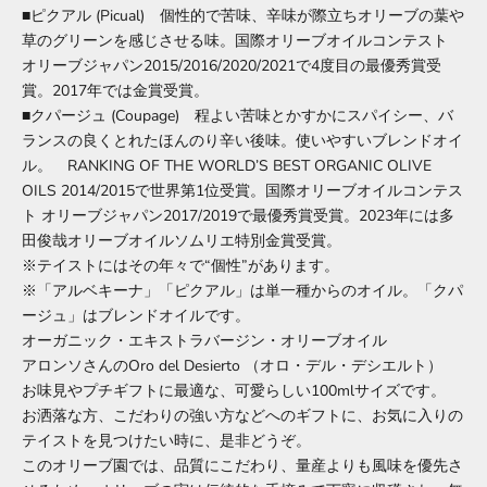
■ピクアル (Picual) 個性的で苦味、辛味が際立ちオリーブの葉や
草のグリーンを感じさせる味。国際オリーブオイルコンテスト
オリーブジャパン2015/2016/2020/2021で4度目の最優秀賞受
賞。2017年では金賞受賞。
■クパージュ (Coupage) 程よい苦味とかすかにスパイシー、バ
ランスの良くとれたほんのり辛い後味。使いやすいブレンドオイ
ル。 RANKING OF THE WORLD’S BEST ORGANIC OLIVE
OILS 2014/2015で世界第1位受賞。国際オリーブオイルコンテス
ト オリーブジャパン2017/2019で最優秀賞受賞。2023年には多
田俊哉オリーブオイルソムリエ特別金賞受賞。
※テイストにはその年々で“個性”があります。
※「アルベキーナ」「ピクアル」は単一種からのオイル。「クパ
ージュ」はブレンドオイルです。
オーガニック・エキストラバージン・オリーブオイル
アロンソさんのOro del Desierto （オロ・デル・デシエルト）
お味見やプチギフトに最適な、可愛らしい100mlサイズです。
お洒落な方、こだわりの強い方などへのギフトに、お気に入りの
テイストを見つけたい時に、是非どうぞ。
このオリーブ園では、品質にこだわり、量産よりも風味を優先さ