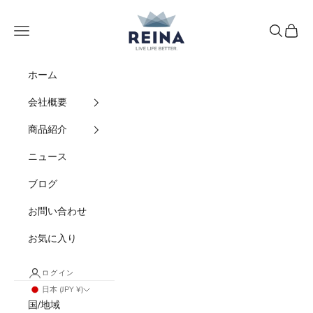
コンテンツへスキップ
REINA
メニュー
検索
カート
ホーム
会社概要
商品紹介
ニュース
ブログ
お問い合わせ
お気に入り
ログイン
日本 (JPY ¥)
国/地域