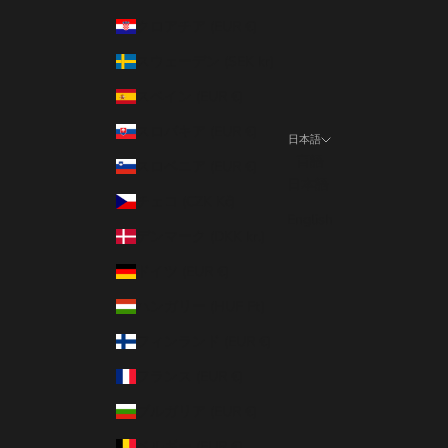
クロアチア (EUR €)
スウェーデン (SEK kr)
スペイン (EUR €)
スロバキア (EUR €)
日本語
言語
スロベニア (EUR €)
日本語
チェコ (CZK Kč)
English
デンマーク (DKK kr.)
ドイツ (EUR €)
ハンガリー (HUF Ft)
フィンランド (EUR €)
フランス (EUR €)
ブルガリア (EUR €)
ベルギー (EUR €)