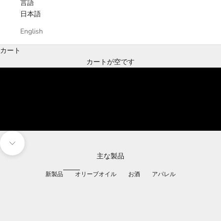
言語
日本語
English
オーガニック・
カート
エキストラバージン・
カートが空です
オリーブオイル
オロ・デル・デシエルト
購入する
次のセクションに移動
主な製品
新製品
オリーブオイル
お酒
アパレル