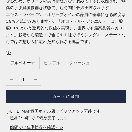
せるため、オリーブの実は伝統的な手摘みで丁寧に収穫され、無
傷のまま鮮度抜群な状態で、短時間に低温圧搾されます。
エキストラバージン・オリーブオイルの品質の基準になる酸度は
0.8％と規定がありますが、「オロ・デル・デシエルト」は、酸
度0.1％という驚異的な数値を実現し、世界でも最高品質を誇り
ます。栽培から製造まで全てを１社で行うシングルエステートな
らではの慈しみに溢れた知られざる逸品です。
味:
アルベキーナ
ピクアル
クパージュ
数量を減らす
数量を増やす
カートに追加
CHIE IMAI 帝国ホテル店でピックアップ可能です
通常2〜4日で準備が完了します
他店での在庫状況を確認する