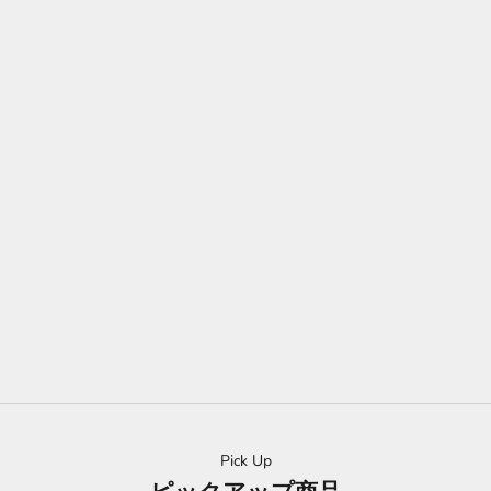
限定版・オーガニック オリーブオイル 『オロ・デル・デシエル
ト』 1/10(ワンテン)
世界で8,000本限定、日本ではレイナだけ。プレミアム初摘み！
10月初め、オリーブの収穫が開始されます。ヌーヴォー1/10（ワ
ンテン）には、シーズン最初「一番に積んだ」緑のままの実を使
用しております。10月の一番摘みと、1リットルに対しオリーブ
10kg使用することから、正式名を1/10（ワンテン）としていま
す。
詳しく見る
Pick Up