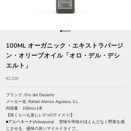
項目に移動する 1
項目に移動する 2
項目に移動する 3
項目に移動する 4
項目に移動する 5
項目に移動する 6
100ML オーガニック・エキストラバージ
ン・オリーブオイル「オロ・デル・デシ
エルト」
セール価格
¥2,200
ブランド: Oro del Desierto
メーカー名: Rafael Alonso Aguilera, S.L.
内容量：100ml×1本
【味くらべも楽しい3つのテイスト!】
■アルベキーナ(Arbequina) 苦味や辛味がほとんどなく野菜を感
じさせる、後味の良いマイルドタイプ。