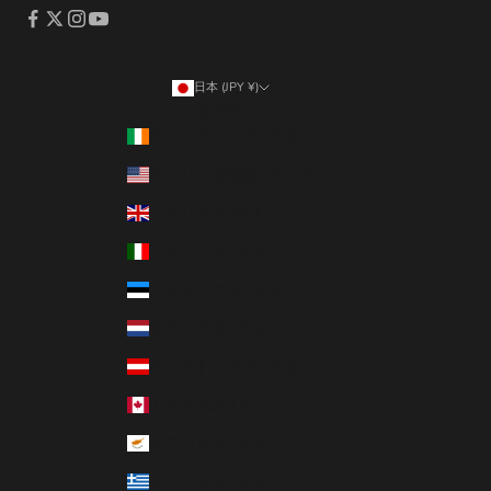
日本 (JPY ¥)
国/地域
アイルランド (EUR €)
アメリカ合衆国 (USD $)
イギリス (GBP £)
イタリア (EUR €)
エストニア (EUR €)
オランダ (EUR €)
オーストリア (EUR €)
カナダ (CAD $)
キプロス (EUR €)
ギリシャ (EUR €)