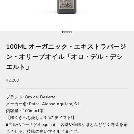
項目に移動する 1
項目に移動する 2
項目に移動する 3
項目に移動する 4
項目に移動する 5
項目に移動する 6
100ML オーガニック・エキストラバージ
ン・オリーブオイル「オロ・デル・デシ
エルト」
セール価格
¥2,200
ブランド: Oro del Desierto
メーカー名: Rafael Alonso Aguilera, S.L.
内容量：100ml×1本
【味くらべも楽しい3つのテイスト!】
■アルベキーナ(Arbequina) 苦味や辛味がほとんどなく野菜を感
じさせる、後味の良いマイルドタイプ。