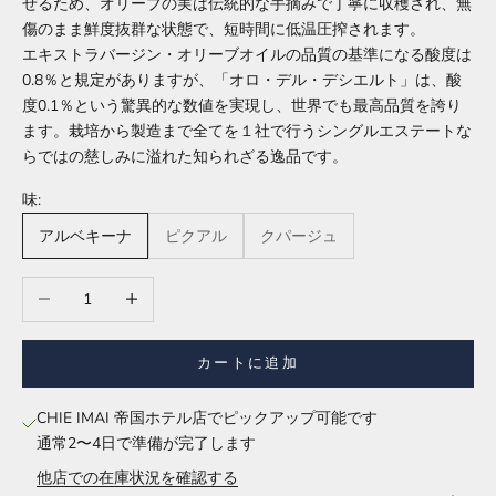
せるため、オリーブの実は伝統的な手摘みで丁寧に収穫され、無
傷のまま鮮度抜群な状態で、短時間に低温圧搾されます。
エキストラバージン・オリーブオイルの品質の基準になる酸度は
0.8％と規定がありますが、「オロ・デル・デシエルト」は、酸
度0.1％という驚異的な数値を実現し、世界でも最高品質を誇り
ます。栽培から製造まで全てを１社で行うシングルエステートな
らではの慈しみに溢れた知られざる逸品です。
味:
アルベキーナ
ピクアル
クパージュ
数量を減らす
数量を増やす
カートに追加
CHIE IMAI 帝国ホテル店でピックアップ可能です
通常2〜4日で準備が完了します
他店での在庫状況を確認する