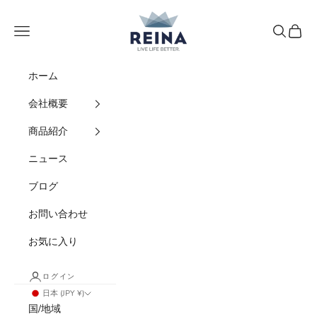
コンテンツへスキップ
REINA
メニュー
検索
カート
ホーム
会社概要
商品紹介
ニュース
ブログ
お問い合わせ
お気に入り
ログイン
日本 (JPY ¥)
国/地域