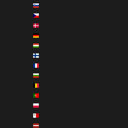
言語
スロベニア (EUR €)
日本語
チェコ (CZK Kč)
English
デンマーク (DKK kr.)
ドイツ (EUR €)
ハンガリー (HUF Ft)
フィンランド (EUR €)
フランス (EUR €)
ブルガリア (EUR €)
ベルギー (EUR €)
ポルトガル (EUR €)
ポーランド (PLN zł)
マルタ (EUR €)
ラトビア (EUR €)