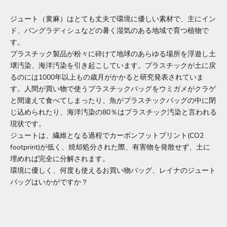
ジュート（黄麻）はとても丈夫で環境に優しい素材で、主にイン
ド、バングラディシュなどの暑く湿気のある地域で育つ植物で
す。
プラスチック製品が粉々に砕けて地球のあらゆる場所を浮遊し土
壌汚染、海洋汚染を引き起こしています。プラスチックが土に戻
るのには1000年以上もの歳月がかかると研究発表されていま
す。人間が買い物で使うプラスチックバッグをウミガメがクラゲ
と間違えて食べてしまったり、魚がプラスチックバッグの中に閉
じ込められたり、海洋汚染の80％はプラスチック汚染と言われる
現状です。
ジュートは、繊維となる過程でカーボンフットプリント(CO2
footprint)が低く、焼却処分された際、有害物を発散せず、土に
埋めれば完全に分解されます。
環境に優しく、何度も使えるお買い物バッグ、レイナのジュート
バッグはいかがですか？