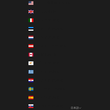
アメリカ合衆国 (USD $)
イギリス (GBP £)
イタリア (EUR €)
エストニア (EUR €)
オランダ (EUR €)
オーストリア (EUR €)
カナダ (CAD $)
キプロス (EUR €)
ギリシャ (EUR €)
クロアチア (EUR €)
スウェーデン (SEK kr)
スペイン (EUR €)
スロバキア (EUR €)
日本語