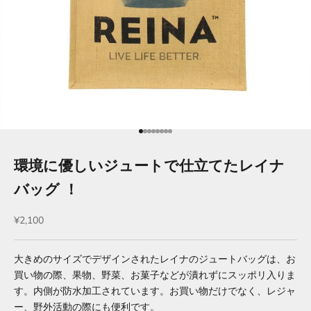
項目に移動する 1
項目に移動する 2
項目に移動する 3
項目に移動する 4
項目に移動する 5
項目に移動する 6
項目に移動する 7
項目に移動する 8
環境に優しいジュートで仕立てたレイナ
バッグ ！
セール価格
¥2,100
大きめのサイズでデザインされたレイナのジュートバッグは、お
買い物の際、果物、野菜、お菓子などが潰れずにスッポリ入りま
す。内側が防水加工されています。お買い物だけでなく、レジャ
ー、野外活動の際にも便利です。