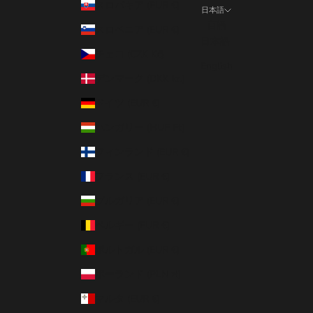
スロバキア (EUR €)
日本語
言語
スロベニア (EUR €)
日本語
チェコ (CZK Kč)
English
デンマーク (DKK kr.)
ドイツ (EUR €)
ハンガリー (HUF Ft)
フィンランド (EUR €)
フランス (EUR €)
ブルガリア (EUR €)
ベルギー (EUR €)
ポルトガル (EUR €)
ポーランド (PLN zł)
マルタ (EUR €)