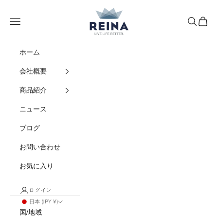
コンテンツへスキップ
REINA
メニュー
検索
カート
ホーム
会社概要
商品紹介
ニュース
ブログ
お問い合わせ
お気に入り
ログイン
日本 (JPY ¥)
国/地域