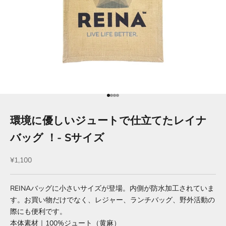
項目に移動する 1
項目に移動する 2
項目に移動する 3
項目に移動する 4
環境に優しいジュートで仕立てたレイナ
バッグ ！- Sサイズ
セール価格
¥1,100
REINAバッグに小さいサイズが登場。内側が防水加工されていま
す。お買い物だけでなく、レジャー、ランチバッグ、野外活動の
際にも便利です。
本体素材｜100%ジュート（黄麻）