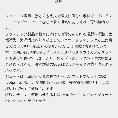
説明
ジュート（黄麻）はとても丈夫で環境に優しい素材で、主にイン
ド、バングラディシュなどの暑く湿気のある地域で育つ植物で
す。
プラスチック製品が粉々に砕けて地球のあらゆる場所を浮遊し土
壌汚染、海洋汚染を引き起こしています。プラスチックが土に戻
るのには1,000年以上もの歳月がかかると研究発表されていま
す。人間が買い物で使うプラスチックバッグをウミガメがクラゲ
と間違えて食べてしまったり、魚がプラスチックバッグの中に閉
じ込められたり、海洋汚染の80％はプラスチック汚染と言われる
現状です。
ジュートは、繊維となる過程でカーボンフットプリント(CO2
footprint)が低く、焼却処分された際、有害物を発散せず、土に
埋めれば完全に分解されます。
環境に優しく、何度も使えるお買い物バッグ、レイナのジュート
バッグはいかがですか？