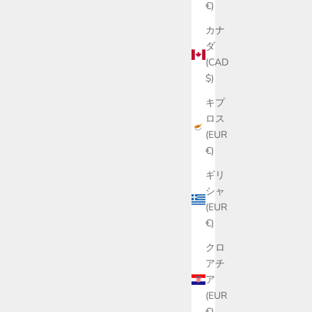
€)
カナ
ダ
(CAD
$)
キプ
ロス
(EUR
€)
ギリ
シャ
(EUR
€)
クロ
アチ
ア
(EUR
€)