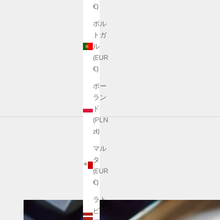
€)
ポル
トガ
ル
(EUR
€)
ポー
ラン
ド
(PLN
zł)
マル
タ
(EUR
€)
ラト
前へ
ビア