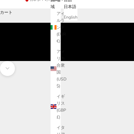
域
日本語
カート
アイ
English
ルラ
ンド
(EUR
€)
アメ
リカ
合衆
次のセクションに移動
国
(USD
$)
イギ
リス
(GBP
£)
イタ