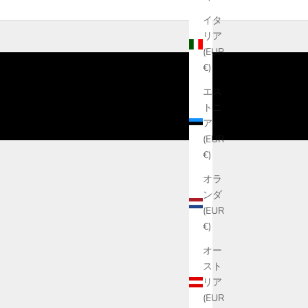
イタ
リア
(EUR
€)
エス
トニ
ア
(EUR
€)
オラ
ンダ
(EUR
€)
オー
スト
リア
(EUR