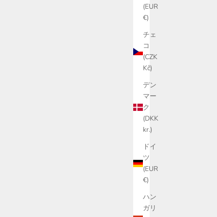
(EUR
€)
チェ
コ
(CZK
Kč)
デン
マー
ク
(DKK
kr.)
ドイ
ツ
(EUR
€)
ハン
ガリ