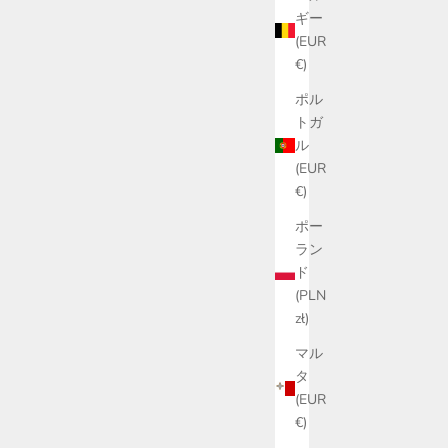
ギー
(EUR
€)
ポル
トガ
ル
(EUR
€)
ポー
ラン
ド
(PLN
zł)
マル
タ
(EUR
€)