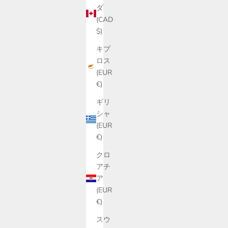
ダ
もっと詳しく
(CAD
$)
キプ
ロス
(EUR
€)
ギリ
シャ
(EUR
€)
クロ
アチ
ア
(EUR
€)
スウ