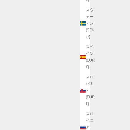
スウ
ェー
デン
(SEK
kr)
スペ
イン
(EUR
€)
スロ
バキ
ア
(EUR
€)
スロ
ベニ
ア