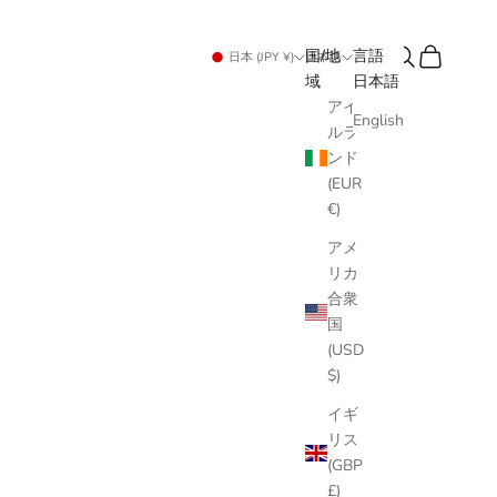
検索
カート
国/地
言語
日本 (JPY ¥)
日本語
域
日本語
アイ
English
ルラ
ンド
(EUR
€)
アメ
リカ
合衆
国
(USD
$)
イギ
リス
(GBP
£)