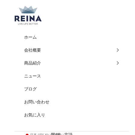
コンテンツへスキップ
REINA
ホーム
会社概要
商品紹介
ニュース
ブログ
お問い合わせ
お気に入り
国/地
言語
日本 (JPY ¥)
日本語