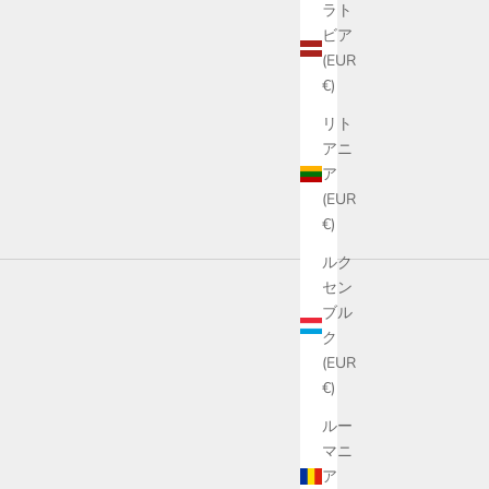
ラト
ビア
(EUR
€)
リト
アニ
ア
(EUR
€)
ルク
セン
ブル
ク
(EUR
€)
ルー
マニ
ア