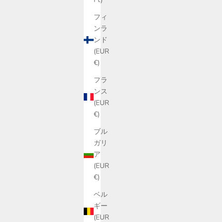
フィ
ンラ
ンド
(EUR
€)
フラ
ンス
(EUR
€)
ブル
ガリ
ア
(EUR
€)
ベル
ギー
(EUR