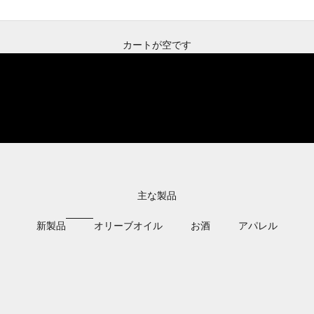
オーガニック・
エキストラバージン・
オリーブオイル
カートが空です
オロ・デル・デシエルト
購入する
主な製品
新製品
オリーブオイル
お酒
アパレル