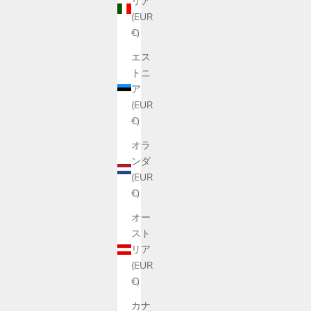
リア
(EUR
€)
エス
トニ
ア
(EUR
€)
オラ
ンダ
(EUR
€)
オー
スト
リア
(EUR
€)
花、香る、飲む香水
MORRIS（モーリス）
カナ