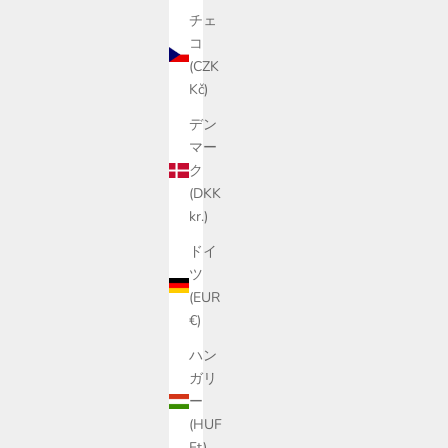
チェ
コ
(CZK
Kč)
デン
マー
ク
(DKK
kr.)
ドイ
ツ
(EUR
€)
ハン
ガリ
ー
(HUF
Ft)