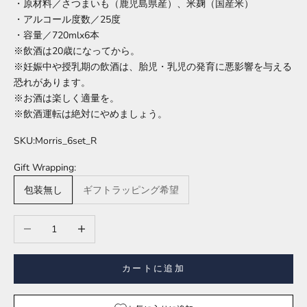
・原材料／さつまいも（鹿児島県産）、米麹（国産米）
・アルコール度数／25度
・容量／720mlx6本
※飲酒は20歳になってから。
※妊娠中や授乳期の飲酒は、胎児・乳児の発育に悪影響を与える
恐れがあります。
※お酒は楽しく適量を。
※飲酒運転は絶対にやめましょう。
SKU:Morris_6set_R
Gift Wrapping:
包装無し
ギフトラッピング希望
数量を減らす
数量を増やす
カートに追加