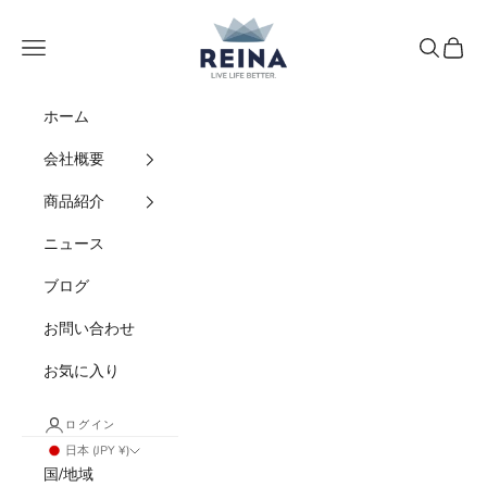
コンテンツへスキップ
REINA
メニュー
検索
カート
ホーム
会社概要
商品紹介
ニュース
ブログ
お問い合わせ
お気に入り
ログイン
日本 (JPY ¥)
国/地域