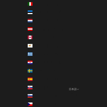
イタリア (EUR €)
エストニア (EUR €)
オランダ (EUR €)
オーストリア (EUR €)
カナダ (CAD $)
キプロス (EUR €)
ギリシャ (EUR €)
クロアチア (EUR €)
スウェーデン (SEK kr)
スペイン (EUR €)
スロバキア (EUR €)
日本語
言語
スロベニア (EUR €)
日本語
チェコ (CZK Kč)