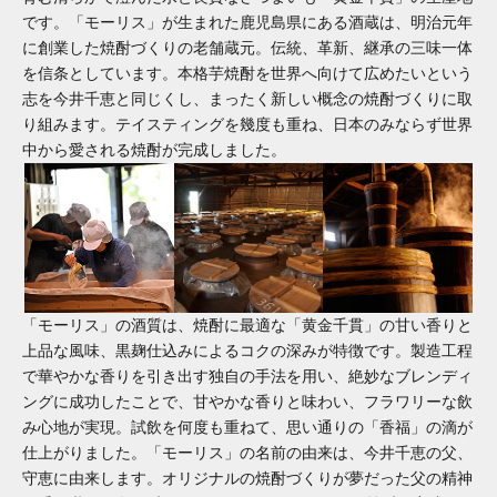
です。「モーリス」が生まれた鹿児島県にある酒蔵は、明治元年
に創業した焼酎づくりの老舗蔵元。伝統、革新、継承の三味一体
を信条としています。本格芋焼酎を世界へ向けて広めたいという
志を今井千恵と同じくし、まったく新しい概念の焼酎づくりに取
り組みます。テイスティングを幾度も重ね、日本のみならず世界
中から愛される焼酎が完成しました。
「モーリス」の酒質は、焼酎に最適な「黄金千貫」の甘い香りと
上品な風味、黒麹仕込みによるコクの深みが特徴です。製造工程
で華やかな香りを引き出す独自の手法を用い、絶妙なブレンディ
ングに成功したことで、甘やかな香りと味わい、フラワリーな飲
み心地が実現。試飲を何度も重ねて、思い通りの「香福」の滴が
仕上がりました。「モーリス」の名前の由来は、今井千恵の父、
守恵に由来します。オリジナルの焼酎づくりが夢だった父の精神