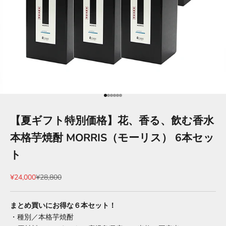
項目に移動する 1
項目に移動する 2
項目に移動する 3
項目に移動する 4
項目に移動する 5
項目に移動する 6
【夏ギフト特別価格】花、香る、飲む香水
本格芋焼酎 MORRIS（モーリス） 6本セッ
ト
セール価格
通常価格
¥24,000
¥28,800
まとめ買いにお得な６本セット！
・種別／本格芋焼酎