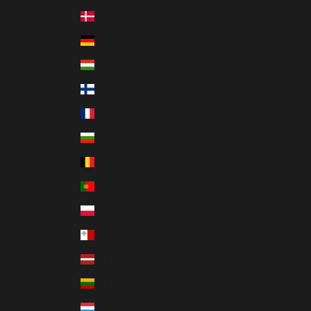
English
デンマーク (DKK kr.)
ドイツ (EUR €)
ハンガリー (HUF Ft)
フィンランド (EUR €)
フランス (EUR €)
ブルガリア (EUR €)
ベルギー (EUR €)
ポルトガル (EUR €)
ポーランド (PLN zł)
マルタ (EUR €)
ラトビア (EUR €)
リトアニア (EUR €)
ルクセンブルク (EUR €)