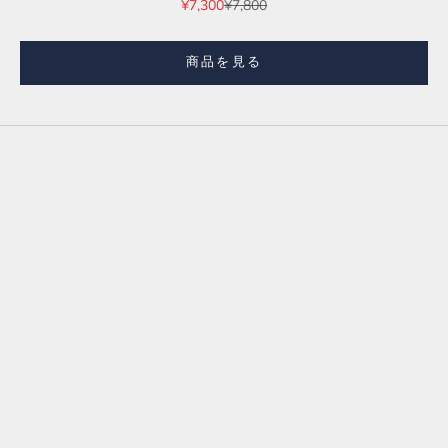
セール価格
通常価格
¥7,300
¥7,800
項目に移動する 1
商品を見る