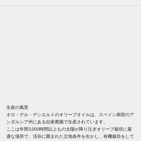
生産の風景
オロ・デル・デシエルトのオリーブオイルは、スペイン南部のア
メルマガ
ンダルシア州にある自家農園で生産されています。
レイナ・ニュースレター
ここは年間3,000時間以上もの太陽が降り注ぎオリーブ栽培に最
適な場所で、渓谷に囲まれた立地条件を生かし、有機栽培をして
当社の最新情報