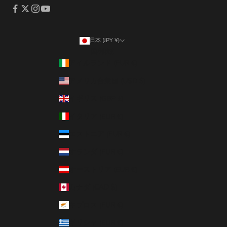
日本 (JPY ¥)
国/地域
アイルランド (EUR €)
アメリカ合衆国 (USD $)
イギリス (GBP £)
イタリア (EUR €)
エストニア (EUR €)
オランダ (EUR €)
オーストリア (EUR €)
カナダ (CAD $)
キプロス (EUR €)
ギリシャ (EUR €)