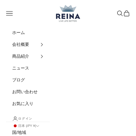
コンテンツへスキップ
REINA
メニュー
検索
カート
ホーム
会社概要
商品紹介
ニュース
ブログ
お問い合わせ
お気に入り
ログイン
日本 (JPY ¥)
国/地域