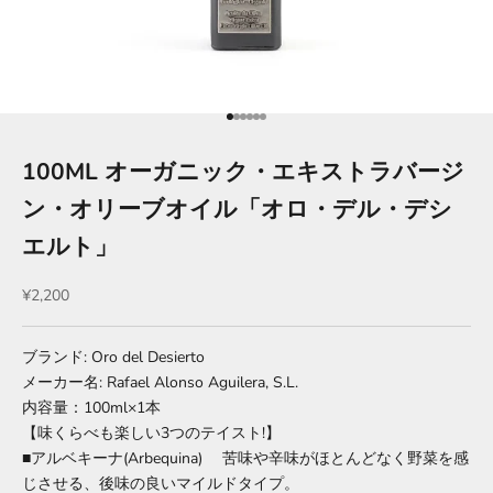
項目に移動する 1
項目に移動する 2
項目に移動する 3
項目に移動する 4
項目に移動する 5
項目に移動する 6
100ML オーガニック・エキストラバージ
ン・オリーブオイル「オロ・デル・デシ
エルト」
セール価格
¥2,200
ブランド: Oro del Desierto
メーカー名: Rafael Alonso Aguilera, S.L.
内容量：100ml×1本
【味くらべも楽しい3つのテイスト!】
■アルベキーナ(Arbequina) 苦味や辛味がほとんどなく野菜を感
じさせる、後味の良いマイルドタイプ。