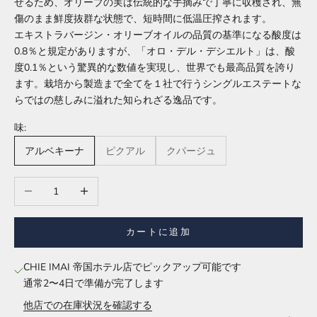
せるため、オリーブの実は伝統的な手摘みで丁寧に収穫され、無
傷のまま鮮度抜群な状態で、短時間に低温圧搾されます。
エキストラバージン・オリーブオイルの品質の基準になる酸度は
0.8％と規定がありますが、「オロ・デル・デシエルト」は、酸
度0.1％という驚異的な数値を実現し、世界でも最高品質を誇り
ます。栽培から製造まで全てを１社で行うシングルエステートな
らではの慈しみに溢れた知られざる逸品です。
味:
アルベキーナ
ピクアル
クパージュ
数量を減らす
数量を増やす
カートに追加
CHIE IMAI 帝国ホテル店でピックアップ可能です
通常2〜4日で準備が完了します
他店での在庫状況を確認する