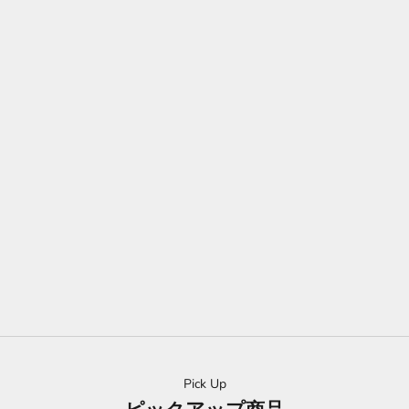
限定版・オーガニック オリーブオイル 『オロ・デル・デシエル
ト』 1/10(ワンテン)
世界で8,000本限定、日本ではレイナだけ。プレミアム初摘み！
10月初め、オリーブの収穫が開始されます。ヌーヴォー1/10（ワ
ンテン）には、シーズン最初「一番に積んだ」緑のままの実を使
用しております。10月の一番摘みと、1リットルに対しオリーブ
10kg使用することから、正式名を1/10（ワンテン）としていま
す。
詳しく見る
Pick Up