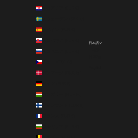
クロアチア (EUR €)
スウェーデン (SEK kr)
スペイン (EUR €)
スロバキア (EUR €)
日本語
言語
スロベニア (EUR €)
日本語
チェコ (CZK Kč)
English
デンマーク (DKK kr.)
ドイツ (EUR €)
ハンガリー (HUF Ft)
フィンランド (EUR €)
フランス (EUR €)
ブルガリア (EUR €)
ベルギー (EUR €)