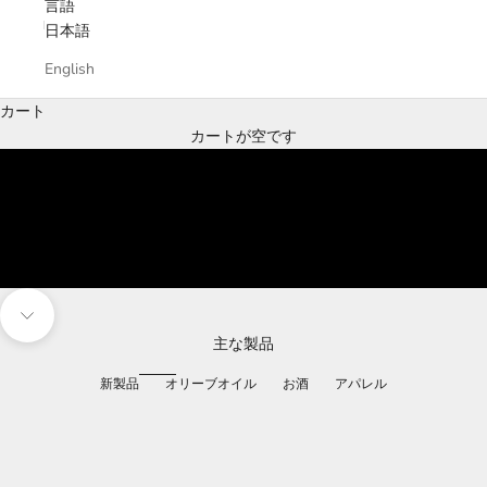
言語
日本語
English
オーガニック・
カート
エキストラバージン・
カートが空です
オリーブオイル
オロ・デル・デシエルト
購入する
次のセクションに移動
主な製品
新製品
オリーブオイル
お酒
アパレル