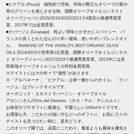
■ピクアル (Picual) 個性的で苦味、辛味が際立ちオリーブの葉や
草のグリーンを感じさせる味。国際オリーブオイルコンテスト
オリーブジャパン2015/2016/2020/2021で4度目の最優秀賞受
賞。2017年では金賞受賞。
■クパージュ (Coupage) 程よい苦味とかすかにスパイシー、バ
ランスの良くとれたほんのり辛い後味。使いやすいブレンドオイ
ル。 RANKING OF THE WORLD’S BEST ORGANIC OLIVE
OILS 2014/2015で世界第1位受賞。国際オリーブオイルコンテス
ト オリーブジャパン2017/2019で最優秀賞受賞。2023年には多
田俊哉オリーブオイルソムリエ特別金賞受賞。
※テイストにはその年々で“個性”があります。
※「アルベキーナ」「ピクアル」は単一種からのオイル。「クパ
ージュ」はブレンドオイルです。
オーガニック・エキストラバージン・オリーブオイル
アロンソさんのOro del Desierto （オロ・デル・デシエルト）
お味見やプチギフトに最適な、可愛らしい100mlサイズです。
お洒落な方、こだわりの強い方などへのギフトに、お気に入りの
テイストを見つけたい時に、是非どうぞ。
このオリーブ園では、品質にこだわり、量産よりも風味を優先さ