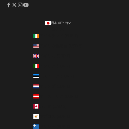
日本 (JPY ¥)
国/地域
アイルランド (EUR €)
アメリカ合衆国 (USD $)
イギリス (GBP £)
イタリア (EUR €)
エストニア (EUR €)
オランダ (EUR €)
オーストリア (EUR €)
カナダ (CAD $)
キプロス (EUR €)
ギリシャ (EUR €)