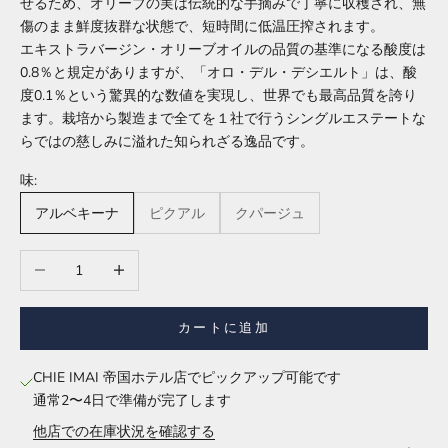
せるため、オリーブの実は伝統的な手摘みで丁寧に収穫され、無
傷のまま鮮度抜群な状態で、短時間に低温圧搾されます。
エキストラバージン・オリーブオイルの品質の基準になる酸度は
0.8％と規定がありますが、「オロ・デル・デシエルト」は、酸
度0.1％という驚異的な数値を実現し、世界でも最高品質を誇り
ます。栽培から製造まで全てを１社で行うシングルエステートな
らではの慈しみに溢れた知られざる逸品です。
味:
アルベキーナ
ピクアル
クパージュ
数量を減らす
数量を増やす
カートに追加
CHIE IMAI 帝国ホテル店でピックアップ可能です
通常2〜4日で準備が完了します
他店での在庫状況を確認する