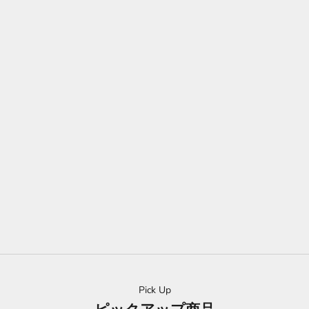
限定版・オーガニック オリーブオイル 『オロ・デル・デシエル
ト』 1/10(ワンテン)
世界で8,000本限定、日本ではレイナだけ。プレミアム初摘み！
10月初め、オリーブの収穫が開始されます。ヌーヴォー1/10（ワ
ンテン）には、シーズン最初「一番に積んだ」緑のままの実を使
用しております。10月の一番摘みと、1リットルに対しオリーブ
10kg使用することから、正式名を1/10（ワンテン）としていま
す。
詳しく見る
Pick Up