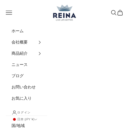
コンテンツへスキップ
REINA
メニュー
検索
カート
ホーム
会社概要
商品紹介
ニュース
ブログ
お問い合わせ
お気に入り
ログイン
日本 (JPY ¥)
国/地域