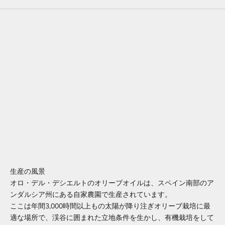
生産の風景
オロ・デル・デシエルトのオリーブオイルは、スペイン南部のア
メルマガ
ンダルシア州にある自家農園で生産されています。
レイナ・ニュースレター
ここは年間3,000時間以上もの太陽が降り注ぎオリーブ栽培に最
適な場所で、渓谷に囲まれた立地条件を生かし、有機栽培をして
当社の最新情報