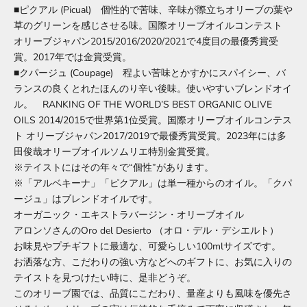
■ピクアル (Picual) 個性的で苦味、辛味が際立ちオリーブの葉や
草のグリーンを感じさせる味。国際オリーブオイルコンテスト
オリーブジャパン2015/2016/2020/2021で4度目の最優秀賞受
賞。2017年では金賞受賞。
■クパージュ (Coupage) 程よい苦味とかすかにスパイシー、バ
ランスの良くとれたほんのり辛い後味。使いやすいブレンドオイ
ル。 RANKING OF THE WORLD’S BEST ORGANIC OLIVE
OILS 2014/2015で世界第1位受賞。国際オリーブオイルコンテス
ト オリーブジャパン2017/2019で最優秀賞受賞。2023年には多
田俊哉オリーブオイルソムリエ特別金賞受賞。
※テイストにはその年々で“個性”があります。
※「アルベキーナ」「ピクアル」は単一種からのオイル。「クパ
ージュ」はブレンドオイルです。
オーガニック・エキストラバージン・オリーブオイル
アロンソさんのOro del Desierto （オロ・デル・デシエルト）
お味見やプチギフトに最適な、可愛らしい100mlサイズです。
お洒落な方、こだわりの強い方などへのギフトに、お気に入りの
テイストを見つけたい時に、是非どうぞ。
このオリーブ園では、品質にこだわり、量産よりも風味を優先さ