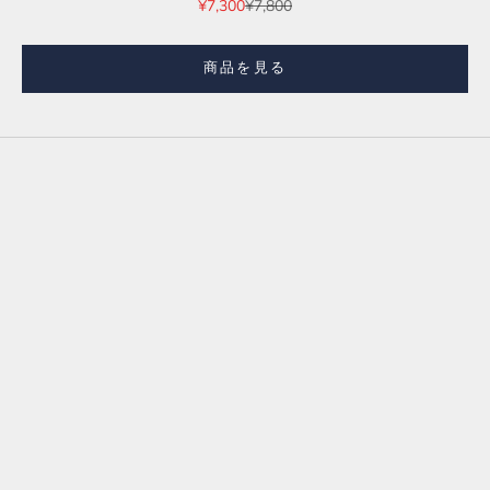
セール価格
通常価格
¥7,300
¥7,800
項目に移動する 1
商品を見る