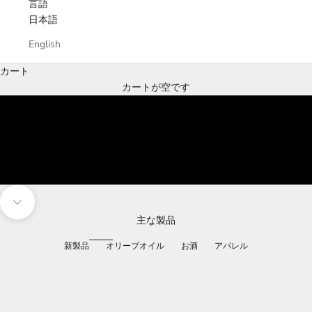
言語
日本語
English
オーガニック・
カート
エキストラバージン・
カートが空です
オリーブオイル
オロ・デル・デシエルト
購入する
次のセクションに移動
主な製品
新製品
オリーブオイル
お酒
アパレル