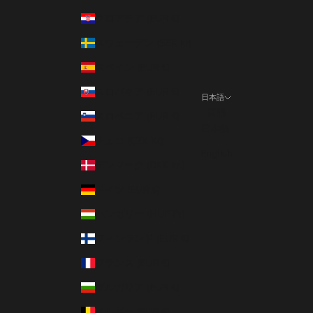
クロアチア (EUR €)
スウェーデン (SEK kr)
スペイン (EUR €)
スロバキア (EUR €)
日本語
言語
スロベニア (EUR €)
日本語
チェコ (CZK Kč)
English
デンマーク (DKK kr.)
ドイツ (EUR €)
ハンガリー (HUF Ft)
フィンランド (EUR €)
フランス (EUR €)
ブルガリア (EUR €)
ベルギー (EUR €)