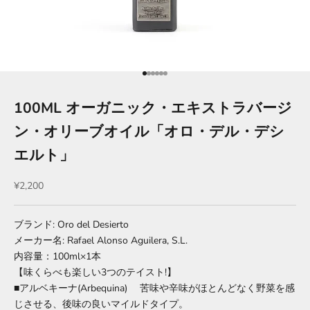
項目に移動する 1
項目に移動する 2
項目に移動する 3
項目に移動する 4
項目に移動する 5
項目に移動する 6
100ML オーガニック・エキストラバージ
ン・オリーブオイル「オロ・デル・デシ
エルト」
セール価格
¥2,200
ブランド: Oro del Desierto
メーカー名: Rafael Alonso Aguilera, S.L.
内容量：100ml×1本
【味くらべも楽しい3つのテイスト!】
■アルベキーナ(Arbequina) 苦味や辛味がほとんどなく野菜を感
じさせる、後味の良いマイルドタイプ。