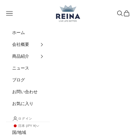
コンテンツへスキップ
REINA
メニュー
検索
カート
ホーム
会社概要
商品紹介
ニュース
ブログ
お問い合わせ
お気に入り
ログイン
日本 (JPY ¥)
国/地域