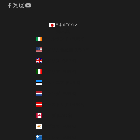
日本 (JPY ¥)
国/地域
アイルランド (EUR €)
アメリカ合衆国 (USD $)
イギリス (GBP £)
イタリア (EUR €)
エストニア (EUR €)
オランダ (EUR €)
オーストリア (EUR €)
カナダ (CAD $)
キプロス (EUR €)
ギリシャ (EUR €)