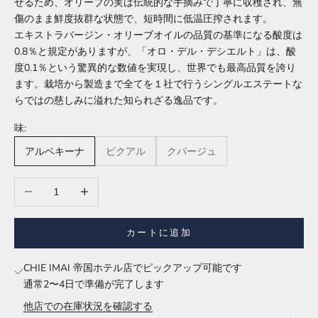
せるため、オリーブの実は伝統的な手摘みで丁寧に収穫され、無
傷のまま鮮度抜群な状態で、短時間に低温圧搾されます。
エキストラバージン・オリーブオイルの品質の基準になる酸度は
0.8％と規定がありますが、「オロ・デル・デシエルト」は、酸
度0.1％という驚異的な数値を実現し、世界でも最高品質を誇り
ます。栽培から製造まで全てを１社で行うシングルエステートな
らではの慈しみに溢れた知られざる逸品です。
味:
アルベキーナ
ピクアル
クパージュ
数量を減らす
数量を増やす
カートに追加
CHIE IMAI 帝国ホテル店でピックアップ可能です
通常2〜4日で準備が完了します
他店での在庫状況を確認する