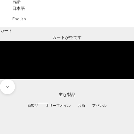
言語
日本語
English
オーガニック・
カート
エキストラバージン・
カートが空です
オリーブオイル
オロ・デル・デシエルト
購入する
次のセクションに移動
主な製品
新製品
オリーブオイル
お酒
アパレル