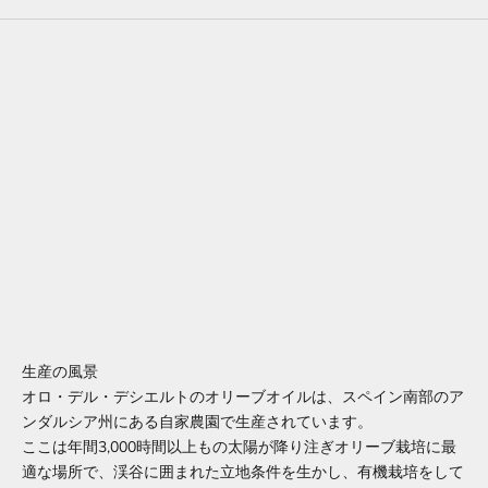
生産の風景
オロ・デル・デシエルトのオリーブオイルは、スペイン南部のア
メルマガ
ンダルシア州にある自家農園で生産されています。
レイナ・ニュースレター
ここは年間3,000時間以上もの太陽が降り注ぎオリーブ栽培に最
適な場所で、渓谷に囲まれた立地条件を生かし、有機栽培をして
当社の最新情報