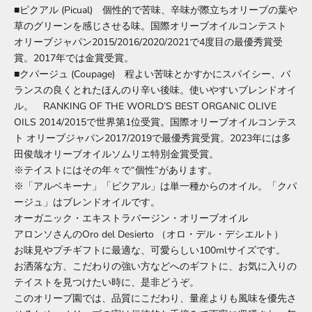
■ピクアル (Picual) 個性的で苦味、辛味が際立ちオリーブの葉や
草のグリーンを感じさせる味。国際オリーブオイルコンテスト
オリーブジャパン2015/2016/2020/2021で4度目の最優秀賞受
賞。2017年では金賞受賞。
■クパージュ (Coupage) 程よい苦味とかすかにスパイシー、バ
ランスの良くとれたほんのり辛い後味。使いやすいブレンドオイ
ル。 RANKING OF THE WORLD’S BEST ORGANIC OLIVE
OILS 2014/2015で世界第1位受賞。国際オリーブオイルコンテス
ト オリーブジャパン2017/2019で最優秀賞受賞。2023年には多
田俊哉オリーブオイルソムリエ特別金賞受賞。
※テイストにはその年々で“個性”があります。
※「アルベキーナ」「ピクアル」は単一種からのオイル。「クパ
ージュ」はブレンドオイルです。
オーガニック・エキストラバージン・オリーブオイル
アロンソさんのOro del Desierto （オロ・デル・デシエルト）
お味見やプチギフトに最適な、可愛らしい100mlサイズです。
お洒落な方、こだわりの強い方などへのギフトに、お気に入りの
テイストを見つけたい時に、是非どうぞ。
このオリーブ園では、品質にこだわり、量産よりも風味を優先さ