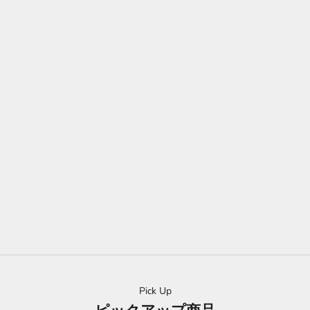
限定版・オーガニック オリーブオイル 『オロ・デル・デシエル
ト』 1/10(ワンテン)
世界で8,000本限定、日本ではレイナだけ。プレミアム初摘み！
10月初め、オリーブの収穫が開始されます。ヌーヴォー1/10（ワ
ンテン）には、シーズン最初「一番に積んだ」緑のままの実を使
用しております。10月の一番摘みと、1リットルに対しオリーブ
10kg使用することから、正式名を1/10（ワンテン）としていま
す。
詳しく見る
Pick Up