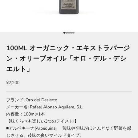
項目に移動する 1
項目に移動する 2
項目に移動する 3
項目に移動する 4
項目に移動する 5
項目に移動する 6
100ML オーガニック・エキストラバージ
ン・オリーブオイル「オロ・デル・デシ
エルト」
セール価格
¥2,200
ブランド: Oro del Desierto
メーカー名: Rafael Alonso Aguilera, S.L.
内容量：100ml×1本
【味くらべも楽しい3つのテイスト!】
■アルベキーナ(Arbequina) 苦味や辛味がほとんどなく野菜を感
じさせる、後味の良いマイルドタイプ。