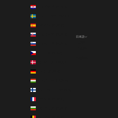
クロアチア (EUR €)
スウェーデン (SEK kr)
スペイン (EUR €)
スロバキア (EUR €)
日本語
言語
スロベニア (EUR €)
日本語
チェコ (CZK Kč)
English
デンマーク (DKK kr.)
ドイツ (EUR €)
ハンガリー (HUF Ft)
フィンランド (EUR €)
フランス (EUR €)
ブルガリア (EUR €)
ベルギー (EUR €)